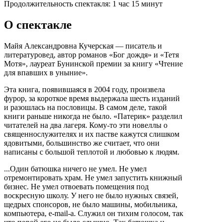
Продолжительность спектакля:
1 час 15 минут
О спектакле
Майя Александровна Кучерская — писатель и
литературовед, автор романов «Бог дождя» и «Тетя
Мотя», лауреат Бунинской премии за книгу «Чтение
для впавших в уныние».
Эта книга, появившаяся в 2004 году, произвела
фурор, за короткое время выдержала шесть изданий
и разошлась на пословицы. В самом деле, такой
книги раньше никогда не было. «Патерик» разделил
читателей на два лагеря. Кому-то эти новеллы о
священнослужителях и их пастве кажутся слишком
ядовитыми, большинство же считает, что они
написаны с большой теплотой и любовью к людям.
...Один батюшка ничего не умел. Не умел
отремонтировать храм. Не умел запустить книжный
бизнес. Не умел отвоевать помещения под
воскресную школу. У него не было нужных связей,
щедрых спонсоров, не было машины, мобильника,
компьютера, e-mail-а. Служил он тихим голосом, так