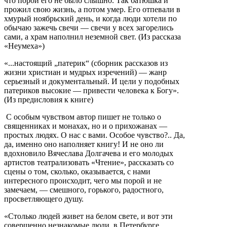
что порой его не было слышно. Так батюшка и
прожил свою жизнь, а потом умер. Его отпевали в
хмурый ноябрьский день, и когда люди хотели по
обычаю зажечь свечи — свечи у всех загорелись
сами, а храм наполнил неземной свет. (Из рассказа
«Неумеха»)
«...настоящий „патерик“ (сборник рассказов из
жизни христиан и мудрых изречений) — жанр
серьезный и документальный. И цели у подобных
патериков высокие — привести человека к Богу».
(Из предисловия к книге)
С особым чувством автор пишет не только о
священниках и монахах, но и о прихожанах —
простых людях. О нас с вами. Особое чувство?.. Да,
да, именно оно наполняет книгу! И не оно ли
вдохновило Вячеслава Долгачева и его молодых
артистов театрализовать «Чтение», рассказать со
сцены о том, сколько, оказывается, с нами
интересного происходит, чего мы порой и не
замечаем, — смешного, горького, радостного,
просветляющего душу.
«Столько людей живет на белом свете, и вот эти
совершенно незнакомые люди, в Петербурге,