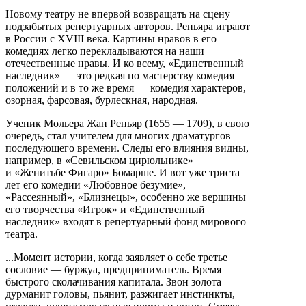
Новому театру не впервой возвращать на сцену
подзабытых репертуарных авторов. Реньяра играют
в России с XVIII века. Картины нравов в его
комедиях легко перекладываются на наши
отечественные нравы. И ко всему, «Единственный
наследник» — это редкая по мастерству комедия
положений и в то же время — комедия характеров,
озорная, фарсовая, бурлескная, народная.
Ученик Мольера Жан Реньяр (1655 — 1709), в свою
очередь, стал учителем для многих драматургов
последующего времени. Следы его влияния видны,
например, в «Севильском цирюльнике»
и «Женитьбе Фигаро» Бомарше. И вот уже триста
лет его комедии «Любовное безумие»,
«Рассеянный», «Близнецы», особенно же вершины
его творчества «Игрок» и «Единственный
наследник» входят в репертуарный фонд мирового
театра.
...Момент истории, когда заявляет о себе третье
сословие — буржуа, предприниматель. Время
быстрого сколачивания капитала. Звон золота
дурманит головы, пьянит, разжигает инстинкты,