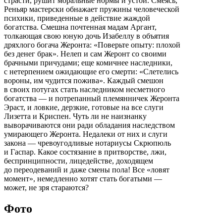
страсти, рушит моральные нормы и устои. Смеясь,
Реньяр мастерски обнажает пружины человеческой
психики, приведенные в действие жаждой
богатства. Смешна почтенная мадам Аргант,
толкающая свою юную дочь Изабеллу в объятия
дряхлого богача Жеронта: «Поверьте опыту: плохой
без денег брак». Нелеп и сам Жеронт со своими
брачными причудами; еще комичнее наследники,
с нетерпением ожидающие его смерти: «Слетелись
вороны, им чудится пожива». Каждый смешон
в своих потугах стать наследником несметного
богатства — и потрепанный племянничек Жеронта
Эраст, и ловкие, дерзкие, готовые на все слуги
Лизетта и Криспен. Чуть ли не наизнанку
выворачиваются они ради обладания наследством
умирающего Жеронта. Недалеки от них и слуги
закона — чревоугодливые нотариусы Скрюпюль
и Гаспар. Какое состязание в притворстве, лжи,
беспринципности, лицедействе, доходящем
до переодеваний и даже смены пола! Все «ловят
момент», немедленно хотят стать богатыми —
может, не зря стараются?
Фото