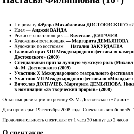
По роману
Фёдора Михайловича ДОСТОЕВСКОГО
«И
Идея —
Анджей ВАЙДА
Режиссер-постановщик
— Вячеслав ДОЛГАЧЕВ
Художник-постановщик
— Маргарита ДЕМЬЯНОВА
Художник по костюмам —
Наталия ЗАКУРДАЕВА
Главный приз
XIII Международного фестиваля камерн
Достоевского
»
(2009)
Специальный приз за лучшую мужскую роль (
Михаил
Ф. М. Достоевского (2009)
Участник X Международного театрального фестиваля и
Участник VII Международного фестиваля «Молодые те
Вячеслав ДОЛГАЧЕВ, Маргарита ДЕМЬЯНОВА, Ники
в номинации «За творческий прорыв» (2008)
Опыт импровизации по роману Ф. М. Достоевского «Идиот»
Дата премьеры:
19 сентября 2008 года. Спектакль возобновлён 
Продолжительность спектакля:
от 1 часа 30 минут до 2 часов
О спектакле