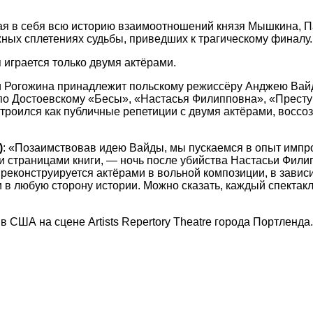
 в себя всю историю взаимоотношений князя Мышкина, П
ных сплетениях судьбы, приведших к трагическому финалу.
я играется только двумя актёрами.
Рогожина принадлежит польскому режиссёру Анджею Вайде.
 по Достоевскому «Бесы», «Настасья Филипповна», «Престу
строился как публичные репетиции с двумя актёрами, вос
)
: «Позаимствовав идею Вайды, мы пускаемся в опыт импро
и страницами книги, — ночь после убийства Настасьи Фили
 реконструируется актёрами в вольной композиции, в завис
 в любую сторону истории. Можно сказать, каждый спектакл
 США на сцене Artists Repertory Theatre города Портленда.