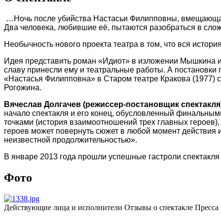
…Ночь после убийства Настасьи Филипповны, вмещающая
Два человека, любившие её, пытаются разобраться в слож
Необычность нового проекта театра в том, что вся истори
Идея представить роман «Идиот» в изложении Мышкина и 
славу принесли ему и театральные работы. А постановки
«Настасья Филипповна» в Старом театре Кракова (1977) 
Рогожина.
Вячеслав Долгачев (режиссер-постановщик спектакля
начало спектакля и его конец, обусловленный финальным
точками (история взаимоотношений трех главных героев),
героев может повернуть сюжет в любой момент действия и
неизвестной продолжительностью».
В январе 2013 года прошли успешные гастроли спектакля в
Фото
Действующие лица и исполнители
Отзывы о спектакле
Пресса