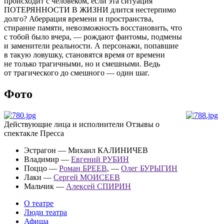
происходит с человеком, если эта ситуация
ПОТЕРЯННОСТИ В ЖИЗНИ длится нестерпимо
долго? Аберрация времени и пространства,
стирание памяти, невозможность восстановить, что
с тобой было вчера, — рождают фантомы, подмены
и заменители реальности. А персонажи, попавшие
в такую ловушку, становятся время от времени
не только трагичными, но и смешными. Ведь
от трагического до смешного — один шаг.
Фото
Действующие лица и исполнители
Отзывы о
спектакле
Пресса
Эстрагон — Михаил КАЛИНИЧЕВ
Владимир —
Евгений РУБИН
Поццо —
Роман БРЕЕВ
, —
Олег БУРЫГИН
Лаки —
Сергей МОИСЕЕВ
Мальчик —
Алексей СПИРИН
О театре
Люди театра
Афиша