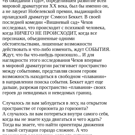
«В ожидании Годо», определившей развитие всей
мировой драматургии ХХ века, был бы именно он,
а не лауреат Нобелевской премии, выдающийся
ирландский драматург Сэмюэл Беккет. В своей
последней комедии «Вишневый сад» Чехов
исследовал, что происходит с психикой человека,
когда НИЧЕГО НЕ ПРОИСХОДИТ, когда все
персонажи, объединенные одними
обстоятельствами, лишенные возможности
действовать и что-либо изменить, ждут СОБЫТИЯ.
Ждут, что бы что-нибудь произошло... И для
наглядности этого исследования Чехов впервые
в мировой драматургии растягивает пространство
между событиями, представляя своим героям
возможность находиться в свободном «плавании»
в направлении поиска события. Беккет идет еще
дальше, разрежая пространство «плавания» своих
героев до невидимых и неведомых границ.
Случалось ли вам заблудиться в лесу, на открытом
пространстве от горизонта до горизонта?
А случалось ли вам потеряться внутри самого себя,
когда вы не знаете куда двигаться и чего ждать?
Тогда вы знаете, что найти ориентиры движения
в такой ситуации гораздо сложнее. А что