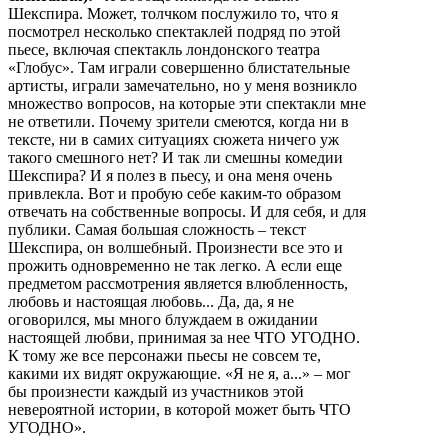
Шекспира. Может, толчком послужило то, что я
посмотрел несколько спектаклей подряд по этой
пьесе, включая спектакль лондонского театра
«Глобус». Там играли совершенно блистательные
артисты, играли замечательно, но у меня возникло
множество вопросов, на которые эти спектакли мне
не ответили. Почему зрители смеются, когда ни в
тексте, ни в самих ситуациях сюжета ничего уж
такого смешного нет? И так ли смешны комедии
Шекспира? И я полез в пьесу, и она меня очень
привлекла. Вот и пробую себе каким-то образом
отвечать на собственные вопросы. И для себя, и для
публики. Самая большая сложность – текст
Шекспира, он волшебный. Произнести все это и
прожить одновременно не так легко. А если еще
предметом рассмотрения является влюбленность,
любовь и настоящая любовь... Да, да, я не
оговорился, мы много блуждаем в ожидании
настоящей любви, принимая за нее ЧТО УГОДНО.
К тому же все персонажи пьесы не совсем те,
какими их видят окружающие. «Я не я, а...» – мог
бы произнести каждый из участников этой
невероятной истории, в которой может быть ЧТО
УГОДНО».