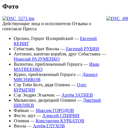
Фото
Действующие лица и исполнители
Отзывы о
спектакле
Пресса
Орсино, Герцог Иллирийский —
Евгений
КЕНИГ
Себастьян, брат Виолы —
Евгений РУБИН
Антонио, капитан корабля, друг Себастьяна —
Николай РАЗУМЕНКО
Валентин, приближенный Герцога —
Иван
МАТВЕЕНКО
Курио, приближенный Герцога —
Даниил
МЯСНИКОВ
Сэр Тоби Белч, дядя Оливии —
Олег
БУРЫГИН
Сэр Эндрю Эгьючик —
Артём ЗАТИЕВ
Мальволио, дворецкий Оливии —
Дмитрий
ШИЛЯЕВ
Фабиан —
Максим ГОРОДОВ
Фесте, шут —
Алексей СПИРИН
Оливия —
Константин КУРБАТОВ
Виола —
Артём ГЛУХОВ