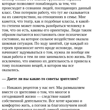
которые позволяют понаблюдать за тем, что
происходит в сознании людей, посещающих данный
класс. Они потеряли работу, что тут же сказывается
на их самочувствии, на отношениях в семье. Мне
кажется, что театр, как и подобные классы, в какой-
то степени может помочь разобраться человеку в
том, что он есть, каковы его ориентиры. Люди таким
образом пытаются восстановить свое психическое
состояние, на которое сильное воздействие оказала
шоковая ситуация. По ходу занятий, где каждый из
героев произносит нечто вроде исповеди, люди
начинают задумываться о том, нужна ли вообще им
такая работа и тем ли они занимались всю жизнь. Не
исключено, что именно их деятельность и привела к
тому положению вещей, в котором мы все
оказались.
— Даете ли вы какие-то советы зрителям?
— Никаких рецептов у нас нет. Мы размышляем
вместе со зрителями о том, что многое в
сегодняшней жизни — следствие нашей
собственной деятельности. Все хотят красиво и
комфортно жить, а погоня за благополучием иной
раз оборачивается полной сменой ориентиров.