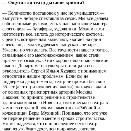
— Ощутил ли театр дыхание кризиса?
— Количество постановок у нас не уменьшится —
выпустим четыре спектакля за сезон. Мы все делаем
собственными руками, есть у нас настоящие мастера
своего дела — бутафоры, художники. Можем сами
изготовить все, вплоть до исторического костюма.
Средств, которые нам выделяют, хватает на один
спектакль, а мы умудряемся выпускать четыре.
Ужасно, но что делать. Все трудности нашего театра,
связанные с его местонахождением, давно стали
притчей во языцех. О них хорошо знают московские
власти. Департамент культуры столицы и его
руководитель Сергей Ильич Худяков с пониманием
относятся к нашим проблемам. Если бы не
поддержка департамента, театр не прожил бы свои
35 лет (а это три поколения власти), находясь вдали
от основных транспортных артерий Москвы.
Наконец-то принято решение о строительстве
здания московского Нового драматического театра в
комплексе зданий вокруг памятника «Рабочий и
колхозница» Веры Мухиной. Понимаю, что это уже
не первое решение о месте и сроках строительства.
Но мы надеемся, что оно последнее и что театр
наконец-то будет доступен широкому зрителю.