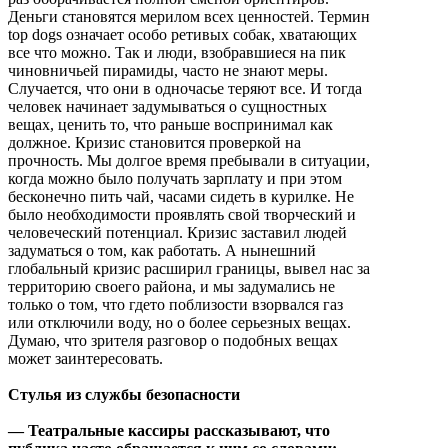
Деньги становятся мерилом всех ценностей. Термин
top dogs означает особо ретивых собак, хватающих
все что можно. Так и люди, взобравшиеся на пик
чиновничьей пирамиды, часто не знают меры.
Случается, что они в одночасье теряют все. И тогда
человек начинает задумываться о сущностных
вещах, ценить то, что раньше воспринимал как
должное. Кризис становится проверкой на
прочность. Мы долгое время пребывали в ситуации,
когда можно было получать зарплату и при этом
бесконечно пить чай, часами сидеть в курилке. Не
было необходимости проявлять свой творческий и
человеческий потенциал. Кризис заставил людей
задуматься о том, как работать. А нынешний
глобальный кризис расширил границы, вывел нас за
территорию своего района, и мы задумались не
только о том, что гдето поблизости взорвался газ
или отключили воду, но о более серьезных вещах.
Думаю, что зрителя разговор о подобных вещах
может заинтересовать.
Стулья из службы безопасности
— Театральные кассиры рассказывают, что