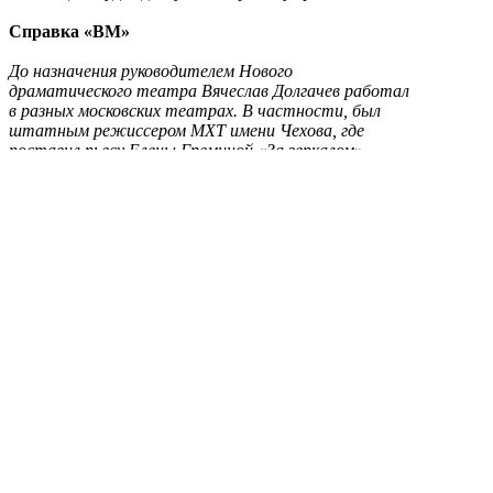
Справка «ВМ»
До назначения руководителем Нового
драматического театра Вячеслав Долгачев работал
в разных московских театрах. В частности, был
штатным режиссером МХТ имени Чехова, где
поставил пьесу Елены Греминой «За зеркалом»,
«Тойбеле и её демон» по роману Исаака-Башевиса
Зингера, «Возможную встречу» Пауля Барца,
«После репетиции» Ингмара Бергмана, «И свет во
тьме светит» Льва Толстого.
О театре
Люди театра
Афиша
Пушкинская карта
Спектакли
Купить билет
Контакты
Студия
© 2011-2021 - Московский новый драматический
театр. Все права защищены.