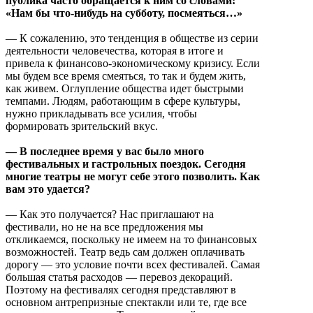
публика часто обращается к ним со словами:
«Нам бы что-нибудь на субботу, посмеяться…»
— К сожалению, это тенденция в обществе из серии
деятельности человечества, которая в итоге и
привела к финансово-экономическому кризису. Если
мы будем все время смеяться, то так и будем жить,
как живем. Оглупление общества идет быстрыми
темпами. Людям, работающим в сфере культуры,
нужно прикладывать все усилия, чтобы
формировать зрительский вкус.
— В последнее время у вас было много
фестивальных и гастрольных поездок. Сегодня
многие театры не могут себе этого позволить. Как
вам это удается?
— Как это получается? Нас приглашают на
фестивали, но не на все предложения мы
откликаемся, поскольку не имеем на то финансовых
возможностей. Театр ведь сам должен оплачивать
дорогу — это условие почти всех фестивалей. Самая
большая статья расходов — перевоз декораций.
Поэтому на фестивалях сегодня представляют в
основном антрепризные спектакли или те, где все