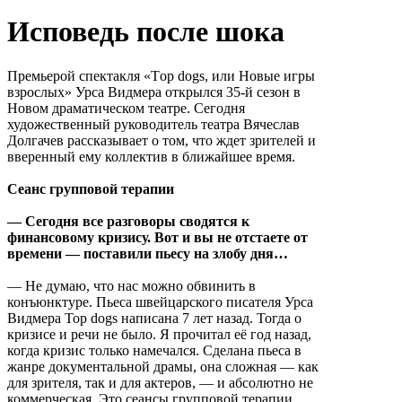
Исповедь после шока
Премьерой спектакля «Тop dogs, или Новые игры
взрослых» Урса Видмера открылся 35-й сезон в
Новом драматическом театре. Сегодня
художественный руководитель театра Вячеслав
Долгачев рассказывает о том, что ждет зрителей и
вверенный ему коллектив в ближайшее время.
Сеанс групповой терапии
— Сегодня все разговоры сводятся к
финансовому кризису. Вот и вы не отстаете от
времени — поставили пьесу на злобу дня…
— Не думаю, что нас можно обвинить в
конъюнктуре. Пьеса швейцарского писателя Урса
Видмера Top dogs написана 7 лет назад. Тогда о
кризисе и речи не было. Я прочитал её год назад,
когда кризис только намечался. Сделана пьеса в
жанре документальной драмы, она сложная — как
для зрителя, так и для актеров, — и абсолютно не
коммерческая. Это сеансы групповой терапии,