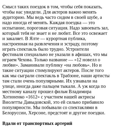
Смысл таких поездок в том, чтобы себя показать,
чтобы нас увидели. Для актеров важно менять
аудиторию. Мы ведь часто сидим в своей шубе, а
надо иногда её менять. Каждая поездка — это
испытание, пороговая ситуация. Надо завоевать зал,
который тебя не знает и не любит. Все это освежает
и закаляет. В Ялте — курортная публика,
настроенная на развлечения и эстраду, поэтому
играть спектакль было трудно. Устроители
фестиваля специально не указали в афишах, что мы
играем Чехова. Только название — «12 новелл о
любви». Заманивали публику «на любовь». Но и
такие ситуации стимулируют актеров. После того
как мы сыграли спектакль в Трабзоне, наши артисты
там стали очень популярными. Их узнавали на
улице, иногда даже пальцем тыкали. А уж когда по
местному каналу прошел фильм Владимира
Хотиненко «1612» с участием нашей актрисы
Виолетты Давыдовской, это ей сильно прибавило
популярности. Мы побывали со спектаклями в
Белоруссии, Херсоне, предстоят и другие поездки.
Вдали от транспортных артерий