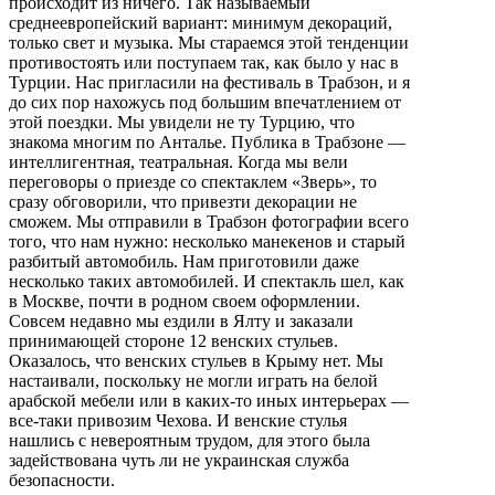
происходит из ничего. Так называемый
среднеевропейский вариант: минимум декораций,
только свет и музыка. Мы стараемся этой тенденции
противостоять или поступаем так, как было у нас в
Турции. Нас пригласили на фестиваль в Трабзон, и я
до сих пор нахожусь под большим впечатлением от
этой поездки. Мы увидели не ту Турцию, что
знакома многим по Анталье. Публика в Трабзоне —
интеллигентная, театральная. Когда мы вели
переговоры о приезде со спектаклем «Зверь», то
сразу обговорили, что привезти декорации не
сможем. Мы отправили в Трабзон фотографии всего
того, что нам нужно: несколько манекенов и старый
разбитый автомобиль. Нам приготовили даже
несколько таких автомобилей. И спектакль шел, как
в Москве, почти в родном своем оформлении.
Совсем недавно мы ездили в Ялту и заказали
принимающей стороне 12 венских стульев.
Оказалось, что венских стульев в Крыму нет. Мы
настаивали, поскольку не могли играть на белой
арабской мебели или в каких-то иных интерьерах —
все-таки привозим Чехова. И венские стулья
нашлись с невероятным трудом, для этого была
задействована чуть ли не украинская служба
безопасности.