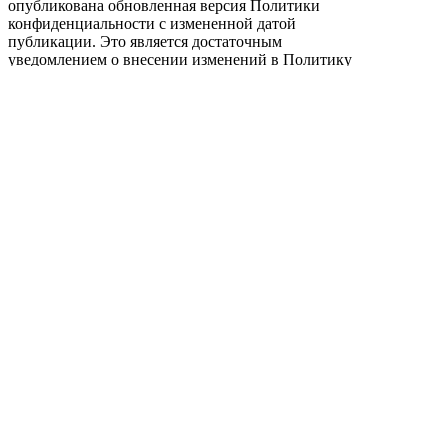
опубликована обновленная версия Политики
конфиденциальности с измененной датой
публикации. Это является достаточным
уведомлением о внесении изменений в Политику
конфиденциальности, и других уведомлений об
изменениях мы можем Вам не предоставлять.
Однако если речь идет о существенных изменениях,
мы уведомим Вас, разместив на Сайте заметное
объявление о таких изменениях, либо
непосредственно направив Вам уведомление.
Изменения в Политике конфиденциальности
вступают в силу с момента их размещения на Сайте.
Продолжение использования Вами данного Сайта и
обращение к нему после публикации изменений в
Политике конфиденциальности означает, что Вы
тем самым принимаете изменения условий
Политики конфиденциальности.
Обратная связь. Вопросы и предложения:
13.1 Мы приветствуем Ваши комментарии о работе
Сайта, нашей деятельности и нашей Политике
конфиденциальности.