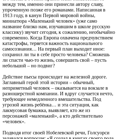
между тем, именно они принесли автору славу,
упроченную позже его романами. Написанная в
1913 году, в канун Первой мировой войны,
миниатюра «Маленький человек» (уже само
название близко нам, изучавшим в школе русскую
классику) звучит сегодня, к сожалению, необычайно
современно. Когда Европа охвачена предчувствием
катастрофы, теряется важность национального
самосознания… На первый план выходит иное:
сохранил ли ты в себе просто человека? Сможешь
ли спасти чью-то жизнь, совершить свой – пусть
небольшой – но подвиг?
Действие пьесы происходит на железной дороге.
Заглавный герой этой истории – обычный,
неприметный человек – оказывается на вокзале в
разношерстной компании. И вдруг случается нечто,
требующее немедленного вмешательства. Под
угрозой жизнь ребёнка… и эта ситуация, как
лакмусовая бумажка, выявляет, кто же из
персонажей «маленький», а кто действительно
«человек».
Подводя итог своей Нобелевской речи, Голсуорси
задавался вопросом: «Я создал в книгах своего рода