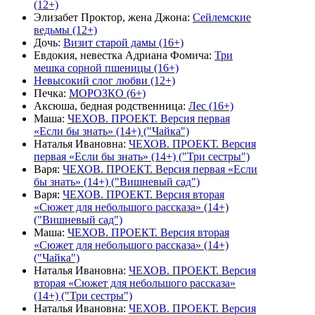
(12+)
Элизабет Проктор, жена Джона
:
Сейлемские
ведьмы (12+)
Дочь
:
Визит старой дамы (16+)
Евдокия, невестка Адриана Фомича
:
Три
мешка сорной пшеницы (16+)
Невысокий слог любви (12+)
Печка
:
МОРОЗКО (6+)
Аксюша, бедная родственница
:
Лес (16+)
Маша
:
ЧЕХОВ. ПРОЕКТ. Версия первая
«Если бы знать» (14+) ("Чайка")
Наталья Ивановна
:
ЧЕХОВ. ПРОЕКТ. Версия
первая «Если бы знать» (14+) ("Три сестры")
Варя
:
ЧЕХОВ. ПРОЕКТ. Версия первая «Если
бы знать» (14+) ("Вишневый сад")
Варя
:
ЧЕХОВ. ПРОЕКТ. Версия вторая
«Сюжет для небольшого рассказа» (14+)
("Вишневый сад")
Маша
:
ЧЕХОВ. ПРОЕКТ. Версия вторая
«Сюжет для небольшого рассказа» (14+)
("Чайка")
Наталья Ивановна
:
ЧЕХОВ. ПРОЕКТ. Версия
вторая «Сюжет для небольшого рассказа»
(14+) ("Три сестры")
Наталья Ивановна
:
ЧЕХОВ. ПРОЕКТ. Версия