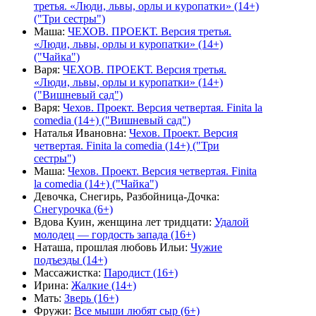
третья. «Люди, львы, орлы и куропатки» (14+)
("Три сестры")
Маша
:
ЧЕХОВ. ПРОЕКТ. Версия третья.
«Люди, львы, орлы и куропатки» (14+)
("Чайка")
Варя
:
ЧЕХОВ. ПРОЕКТ. Версия третья.
«Люди, львы, орлы и куропатки» (14+)
("Вишневый сад")
Варя
:
Чехов. Проект. Версия четвертая. Finita la
comedia (14+) ("Вишневый сад")
Наталья Ивановна
:
Чехов. Проект. Версия
четвертая. Finita la comedia (14+) ("Три
сестры")
Маша
:
Чехов. Проект. Версия четвертая. Finita
la comedia (14+) ("Чайка")
Девочка, Снегирь, Разбойница-Дочка
:
Снегурочка (6+)
Вдова Куин, женщина лет тридцати
:
Удалой
молодец — гордость запада (16+)
Наташа, прошлая любовь Ильи
:
Чужие
подъезды (14+)
Массажистка
:
Пародист (16+)
Ирина
:
Жалкие (14+)
Мать
:
Зверь (16+)
Фружи
:
Все мыши любят сыр (6+)