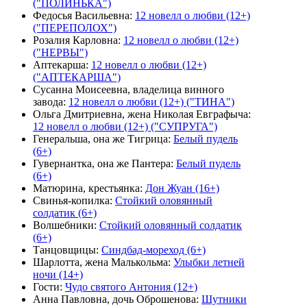
("ПОЛИНЬКА")
Федосья Васильевна
:
12 новелл о любви (12+)
("ПЕРЕПОЛОХ")
Розалия Карловна
:
12 новелл о любви (12+)
("НЕРВЫ")
Аптекарша
:
12 новелл о любви (12+)
("АПТЕКАРША")
Сусанна Моисеевна, владелица винного
завода
:
12 новелл о любви (12+) ("ТИНА")
Ольга Дмитриевна, жена Николая Евграфыча
:
12 новелл о любви (12+) ("СУПРУГА")
Генеральша, она же Тигрица
:
Белый пудель
(6+)
Гувернантка, она же Пантера
:
Белый пудель
(6+)
Матюрина, крестьянка
:
Дон Жуан (16+)
Свинья-копилка
:
Стойкий оловянный
солдатик (6+)
Волшебники
:
Стойкий оловянный солдатик
(6+)
Танцовщицы
:
Синдбад-мореход (6+)
Шарлотта, жена Малькольма
:
Улыбки летней
ночи (14+)
Гости
:
Чудо святого Антония (12+)
Анна Павловна, дочь Оброшенова
:
Шутники