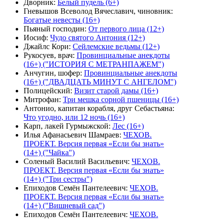
Дворник
:
Белый пудель (6+)
Гневышов Всеволод Вячеславич, чиновник
:
Богатые невесты (16+)
Пьяный господин
:
От первого лица (12+)
Иосиф
:
Чудо святого Антония (12+)
Джайлс Кори
:
Сейлемские ведьмы (12+)
Рукосуев, врач
:
Провинциальные анекдоты
(16+) ("ИСТОРИЯ С МЕТРАНПАЖЕМ")
Анчугин, шофер
:
Провинциальные анекдоты
(16+) ("ДВАДЦАТЬ МИНУТ С АНГЕЛОМ")
Полицейский
:
Визит старой дамы (16+)
Митрофан
:
Три мешка сорной пшеницы (16+)
Антонио, капитан корабля, друг Себастьяна
:
Что угодно, или 12 ночь (16+)
Карп, лакей Гурмыжской
:
Лес (16+)
Илья Афанасьевич Шамраев
:
ЧЕХОВ.
ПРОЕКТ. Версия первая «Если бы знать»
(14+) ("Чайка")
Соленый Василий Васильевич
:
ЧЕХОВ.
ПРОЕКТ. Версия первая «Если бы знать»
(14+) ("Три сестры")
Епиходов Семён Пантелеевич
:
ЧЕХОВ.
ПРОЕКТ. Версия первая «Если бы знать»
(14+) ("Вишневый сад")
Епиходов Семён Пантелеевич
:
ЧЕХОВ.