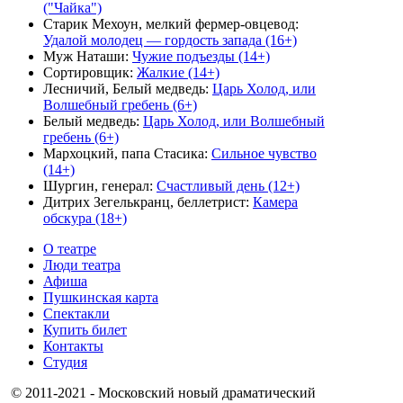
("Чайка")
Старик Мехоун, мелкий фермер-овцевод
:
Удалой молодец — гордость запада (16+)
Муж Наташи
:
Чужие подъезды (14+)
Сортировщик
:
Жалкие (14+)
Лесничий, Белый медведь
:
Царь Холод, или
Волшебный гребень (6+)
Белый медведь
:
Царь Холод, или Волшебный
гребень (6+)
Мархоцкий, папа Стасика
:
Сильное чувство
(14+)
Шургин, генерал
:
Счастливый день (12+)
Дитрих Зегелькранц, беллетрист
:
Камера
обскура (18+)
О театре
Люди театра
Афиша
Пушкинская карта
Спектакли
Купить билет
Контакты
Студия
© 2011-2021 - Московский новый драматический