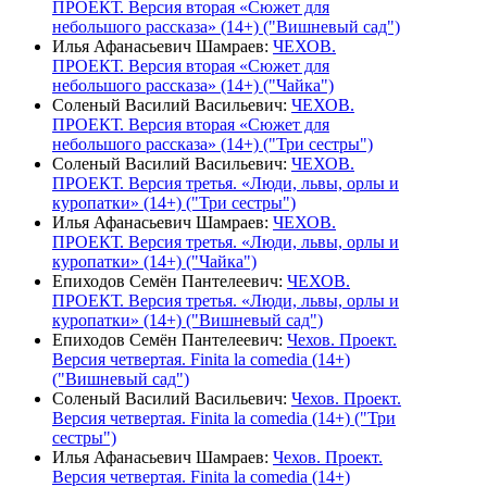
ПРОЕКТ. Версия вторая «Сюжет для
небольшого рассказа» (14+) ("Вишневый сад")
Илья Афанасьевич Шамраев
:
ЧЕХОВ.
ПРОЕКТ. Версия вторая «Сюжет для
небольшого рассказа» (14+) ("Чайка")
Соленый Василий Васильевич
:
ЧЕХОВ.
ПРОЕКТ. Версия вторая «Сюжет для
небольшого рассказа» (14+) ("Три сестры")
Соленый Василий Васильевич
:
ЧЕХОВ.
ПРОЕКТ. Версия третья. «Люди, львы, орлы и
куропатки» (14+) ("Три сестры")
Илья Афанасьевич Шамраев
:
ЧЕХОВ.
ПРОЕКТ. Версия третья. «Люди, львы, орлы и
куропатки» (14+) ("Чайка")
Епиходов Семён Пантелеевич
:
ЧЕХОВ.
ПРОЕКТ. Версия третья. «Люди, львы, орлы и
куропатки» (14+) ("Вишневый сад")
Епиходов Семён Пантелеевич
:
Чехов. Проект.
Версия четвертая. Finita la comedia (14+)
("Вишневый сад")
Соленый Василий Васильевич
:
Чехов. Проект.
Версия четвертая. Finita la comedia (14+) ("Три
сестры")
Илья Афанасьевич Шамраев
:
Чехов. Проект.
Версия четвертая. Finita la comedia (14+)